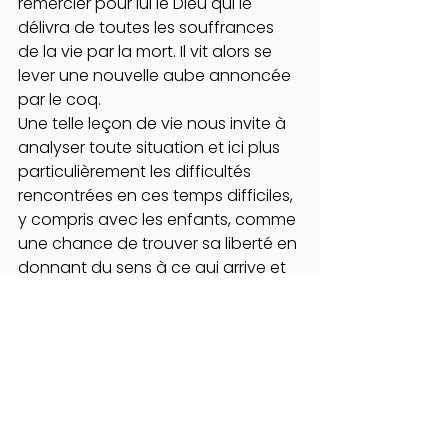
remercier pour lui le Dieu qui le 
délivra de toutes les souffrances 
de la vie par la mort. Il vit alors se 
lever une nouvelle aube annoncée 
par le coq.
Une telle leçon de vie nous invite à 
analyser toute situation et ici plus 
particulièrement les difficultés 
rencontrées en ces temps difficiles, 
y compris avec les enfants, comme 
une chance de trouver sa liberté en 
donnant du sens à ce qui arrive et 
donc en y faisant face. Au-delà de 
l’injustice de toute situation, une 
aube se lève.
On peut lire l’apologie sur le Net 
dans une traduction de Victor 
Cousin : 