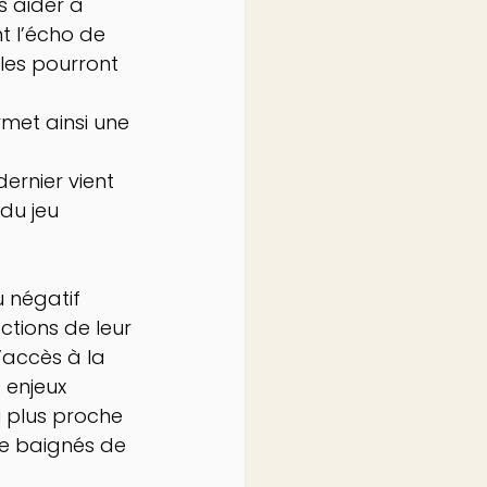
s aider à 
t l’écho de 
lles pourront 
met ainsi une 
ernier vient 
du jeu 
u négatif 
tions de leur 
’accès à la 
 enjeux 
u plus proche 
ore baignés de 