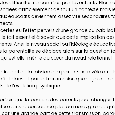
 les difficultés rencontrées par les enfants. Elles n
sociées artificiellement de tout un contexte mais l
éaux éducatifs deviennent assez vite secondaires f
ects.    
certes eu l’effet pervers d’une grande culpabilisat
nt le fait essentiel à savoir que cette implication de
ente. Ainsi, le niveau social ou l’idéologie éducativ
de la parentalité se déplace alors sur la question
n qui est elle-même au cœur du nœud relationnel. 
 principal de la mission des parents se révèle être l
n effet dans et par la transmission que se joue un 
ts de l’évolution psychique. 
t précis que la position des parents peut changer. L
situe dans la conscience plus ou moins grande qu’i
t car une grande part de cette transmission, par