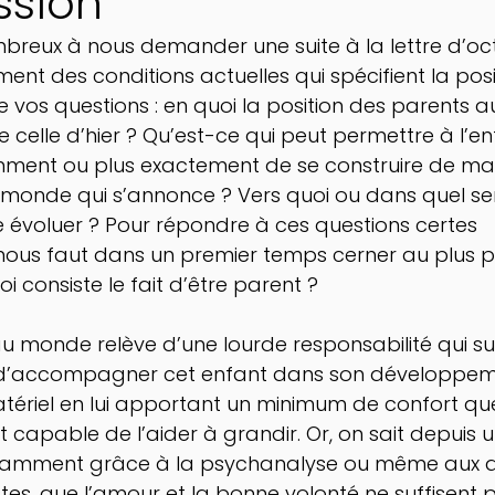
ssion
breux à nous demander une suite à la lettre d’oct
nt des conditions actuelles qui spécifient la posi
e vos questions : en quoi la position des parents au
de celle d’hier ? Qu’est-ce qui peut permettre à l’e
mment ou plus exactement de se construire de man
monde qui s’annonce ? Vers quoi ou dans quel sen
e évoluer ? Pour répondre à ces questions certes 
nous faut dans un premier temps cerner au plus pr
i consiste le fait d’être parent ? 
au monde relève d’une lourde responsabilité qui 
 d’accompagner cet enfant dans son développeme
atériel en lui apportant un minimum de confort que
 capable de l’aider à grandir. Or, on sait depuis u
otamment grâce à la psychanalyse ou même aux 
s, que l’amour et la bonne volonté ne suffisent p