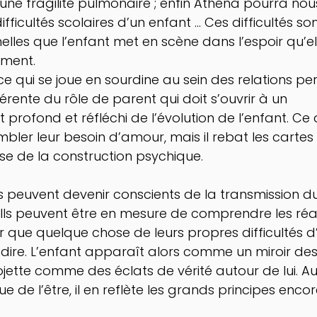
 une fragilité pulmonaire ; enfin Athéna pourra nou
icultés scolaires d’un enfant … Ces difficultés son
nelles que l’enfant met en scène dans l’espoir qu’e
ment. 
e qui se joue en sourdine au sein des relations per
érente du rôle de parent qui doit s’ouvrir à un 
fond et réfléchi de l’évolution de l’enfant. Ce d
ler leur besoin d’amour, mais il rebat les cartes 
ase de la construction psychique. 
nts peuvent devenir conscients de la transmission d
Ils peuvent être en mesure de comprendre les réac
 que quelque chose de leurs propres difficultés d
e dire. L’enfant apparaît alors comme un miroir des
projette comme des éclats de vérité autour de lui. A
ue de l’être, il en reflète les grands principes enc
 