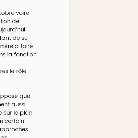
obre voire 
tion de 
jourd’hui 
nfant de se 
ière à faire 
s la fonction 
ès le rôle 
suppose que 
nt aussi 
 sur le plan 
n certain 
approches 
as.