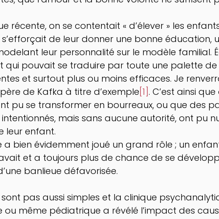
 récente, on se contentait « d’élever » les enfants
 s’efforçait de leur donner une bonne éducation, 
modelant leur personnalité sur le modèle familial. 
t qui pouvait se traduire par toute une palette de
ntes et surtout plus ou moins efficaces. Je renverrai
père de Kafka à titre d’exemple
[1]
. C’est ainsi qu
ont pu se transformer en bourreaux, ou que des pa
n intentionnés, mais sans aucune autorité, ont pu nu
leur enfant.  
le a bien évidemment joué un grand rôle ; un enfant
é avait et a toujours plus de chance de se développ
’une banlieue défavorisée. 
 sont pas aussi simples et la clinique psychanalyti
 ou même pédiatrique a révélé l’impact des caus