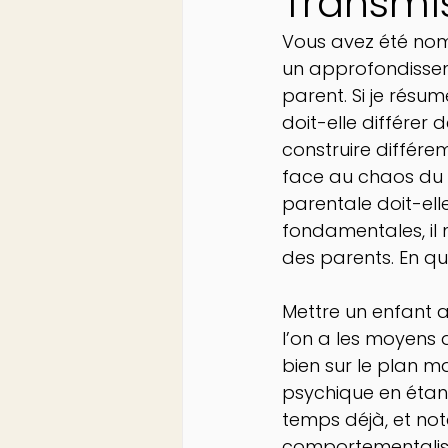
Transmi
Vous avez été nom
un approfondisseme
parent. Si je résum
doit-elle différer 
construire différe
face au chaos du 
parentale doit-ell
fondamentales, il 
des parents. En quo
Mettre un enfant 
l’on a les moyens
bien sur le plan m
psychique en étant
temps déjà, et n
comportementaliste