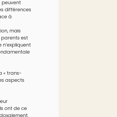
e peuvent 
es différences 
ace à 
ion, mais 
s parents est 
e n’expliquent 
 fondamentale 
a « trans-
des aspects 
eur 
ls ont de ce 
adoxalement, 