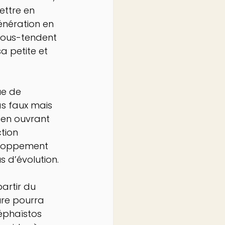
ettre en 
énération en 
 sous-tendent 
a petite et 
ue de 
as faux mais 
 en ouvrant 
tion 
eloppement 
s d’évolution. 
artir du 
ure pourra 
éphaïstos 