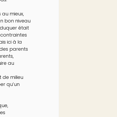
 au mieux, 
un bon niveau 
Éduquer était 
 contraintes 
s ici à la 
e des parents 
rents, 
ire au 
 de milieu 
er qu’un 
que, 
es 