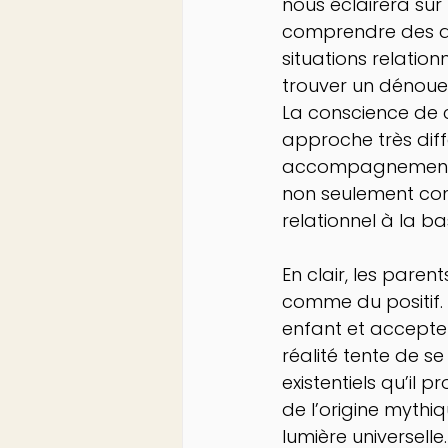
nous éclairera sur
comprendre des diff
situations relation
trouver un dénoue
La conscience de c
approche très diff
accompagnement pro
non seulement comb
relationnel à la b
En clair, les pare
comme du positif. 
enfant et accepter
réalité tente de s
existentiels qu’il 
de l’origine mythiq
lumière universelle.