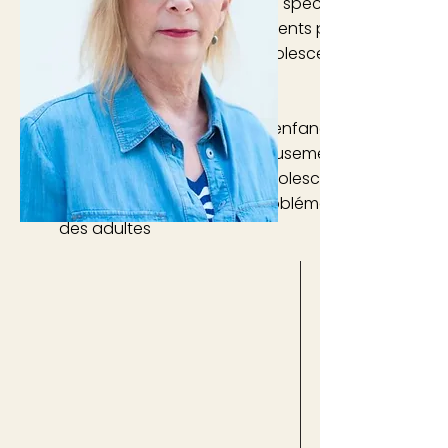
pédagogie. Elle s’est ensuite spécialisée dans la 
psychologique des adolescents par une formatio
le diplôme universitaire « adolescents difficiles » d
médecine.
Période de passage entre l’enfance et l’âge adult
aujourd’hui vécue douloureusement autant par le
parents. Pour Catherine, l’adolescence est donc
qui renvoie en miroir une problématique existenti
des adultes