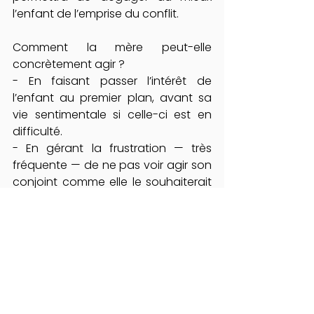
l’enfant de l’emprise du conflit.
Comment la mère peut-elle 
concrètement agir ?
- En faisant passer l’intérêt de 
l’enfant au premier plan, avant sa 
vie sentimentale si celle-ci est en 
difficulté.
- En gérant la frustration — très 
fréquente — de ne pas voir agir son 
conjoint comme elle le souhaiterait 
notamment vis-à-vis de l’enfant.
- En s’adaptant au mieux à la réalité 
nouvelle qui s’annonce, même si ce 
n’est pas ce dont elle avait rêvé.
- Enfin, en se faisant aider par un 
psychothérapeute pour gérer le 
moment difficile et surtout prendre 