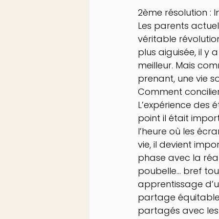
2ème résolution : 
Les parents actuel
véritable révoluti
plus aiguisée, il 
meilleur. Mais com
prenant, une vie so
Comment concilier 
L’expérience des é
point il était impo
l’heure où les écra
vie, il devient imp
phase avec la réali
poubelle… bref to
apprentissage d’un
partage équitable
partagés avec les e