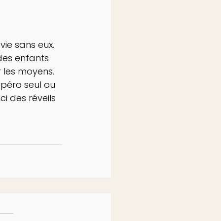
vie sans eux. 
des enfants 
ir les moyens. 
apéro seul ou 
i des réveils 