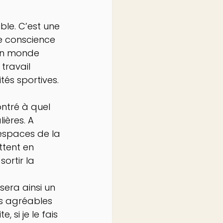
ble. C’est une 
e conscience 
 un monde 
travail 
tés sportives. 
ntré à quel 
ières. A 
 espaces de la 
ttent en 
ortir la 
sera ainsi un 
s agréables 
 si je le fais 