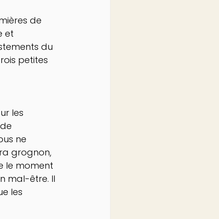
umières de 
 et 
ustements du 
ois petites 
ur les 
 de 
ous ne 
era grognon, 
e le moment 
 mal-être. Il 
e les 