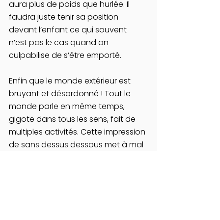
aura plus de poids que hurlée. Il 
faudra juste tenir sa position 
devant l’enfant ce qui souvent 
n’est pas le cas quand on 
culpabilise de s’être emporté.
Enfin que le monde extérieur est 
bruyant et désordonné ! Tout le 
monde parle en même temps, 
gigote dans tous les sens, fait de 
multiples activités. Cette impression 
de sans dessus dessous met à mal 
les limites de l’enfant.  Et voilà 
qu’aux articulations la peau sèche 
et se craquelle.
Il va falloir mettre de la crème mais 